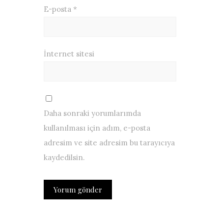
E-posta
*
İnternet sitesi
Daha sonraki yorumlarımda
kullanılması için adım, e-posta
adresim ve site adresim bu tarayıcıya
kaydedilsin.