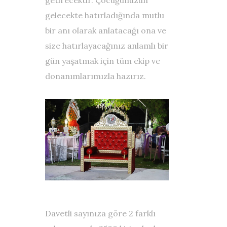
getirecektir. Çocuğunuzun
gelecekte hatırladığında mutlu
bir anı olarak anlatacağı ona ve
size hatırlayacağınız anlamlı bir
gün yaşatmak için tüm ekip ve
donanımlarımızla hazırız.
Davetli sayınıza göre 2 farklı