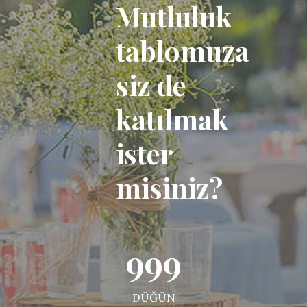
Mutluluk
tablomuza
siz de
katılmak
ister
misiniz?
999
DÜĞÜN