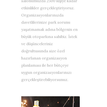
salonumuzda 2500 kişiye kadar
etkinlikler gerçekleştiriyoruz.
Organizasyonlarınızda
davetlilerinize park sorunu
yaşatmamak adına bölgenin en
büyük otoparkına sahibiz. İstek
ve düşünceleriniz
doğrultusunda size özel
hazırlanan organizasyon
planlaması ile her bütçeye
uygun organizasyonlarınızı
gerçekleştirebiliyorsunuz.