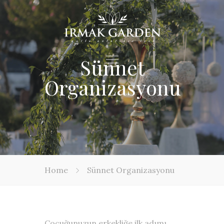
Sünnet
Organizasyonu
Home
Sünnet Organizasyonu
Çocuğunuzun erkekliğe ilk adımı