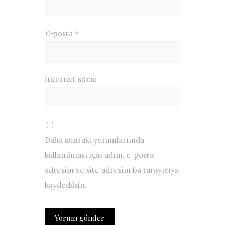
E-posta
*
İnternet sitesi
Daha sonraki yorumlarımda
kullanılması için adım, e-posta
adresim ve site adresim bu tarayıcıya
kaydedilsin.